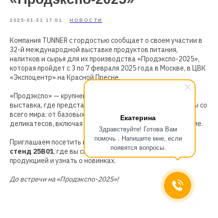
2025-01-31 17:01
НОВОСТИ
Компания TUNNER с гордостью сообщает о своем участии в
32-й международной выставке продуктов питания,
напитков и сырья для их производства «Продэкспо-2025»,
которая пройдет с 3 по 7 февраля 2025 года в Москве, в ЦВК
«Экспоцентр» на Красной Пресне.
«Продэкспо» — крупнейшая в России и Восточной Европе
выставка, где представлены продовольственные товары со
всего мира: от базовых продуктов до изысканных
Екатерина
деликатесов, включая органическое и спортивное питание.
Здравствуйте! Готова Вам
помочь . Напишите мне, если
Приглашаем посетить наш стенд –
Павильон 2, зал 5,
появятся вопросы.
стенд 25В01
, где вы сможете ознакомиться с нашей
продукцией и узнать о новинках.
До встречи на «Продэкспо-2025»!