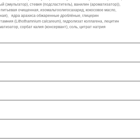
й (эмульгатор), стевия (подсластитель), ванилин (ароматизатор)),
а питьевая очищенная, изомальтоолигосахарид, кокосовое масло,
енная), ядра арахиса обжаренные дроблёные, глицерин
тамния (Lithothamnium calcareum), гидролизат коллагена, лецитин
матизатор, сорбат калия (консервант), соль, цитрат натрия