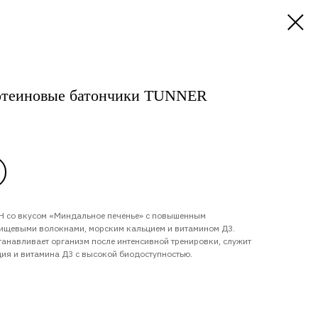
отеиновые батончики TUNNER
 со вкусом «Миндальное печенье» с повышенным
пищевыми волокнами, морским кальцием и витамином Д3.
танавливает организм после интенсивной тренировки, служит
ия и витамина Д3 с высокой биодоступностью.