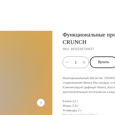
Функциональные пр
CRUNCH
SKU:
4630184730637
Купить
Функциональный батончик CRUNCH
содержанием белка без сахара, с 
Компенсирует дефицит белка, восс
дополнительным источником кальц
Белки 12 г
Жиры 3,4 г
Углеводы 3 г
Пищевые волокна 9,6 г