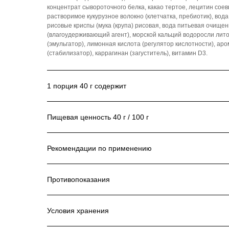
концентрат сывороточного белка, какао тертое, лецитин соевы
растворимое кукурузное волокно (клетчатка, пребиотик), вод
рисовые криспы (мука (крупа) рисовая, вода питьевая очищ
(влагоудерживающий агент), морской кальций водоросли лито
(эмульгатор), лимонная кислота (регулятор кислотности), аро
(стабилизатор), каррагинан (загуститель), витамин D3.
1 порция 40 г содержит
Пищевая ценность 40 г / 100 г
Рекомендации по применению
Противопоказания
Условия хранения