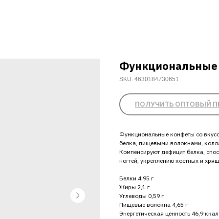
Функциональные
SKU:
4630184730651
ПОЛУЧИТЬ ОПТОВЫЙ П
Функциональные конфеты со вкус
белка, пищевыми волокнами, колла
Компенсируют дефицит белка, спо
ногтей, укреплению костных и хрящ
Белки 4,95 г
Жиры 2,1 г
Углеводы 0,59 г
Пищевые волокна 4,65 г
Энергетическая ценность 46,9 ккал