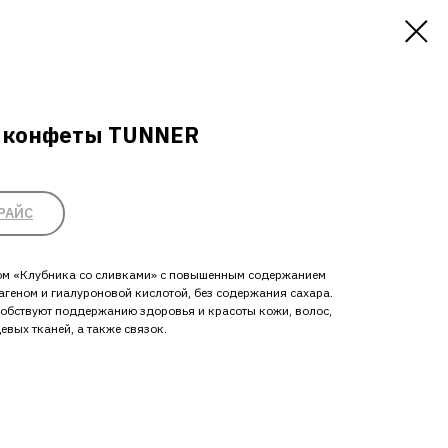
 конфеты TUNNER
РАЙС
ом «Клубника со сливками» с повышенным содержанием
геном и гиалуроновой кислотой, без содержания сахара.
собствуют поддержанию здоровья и красоты кожи, волос,
евых тканей, а также связок.