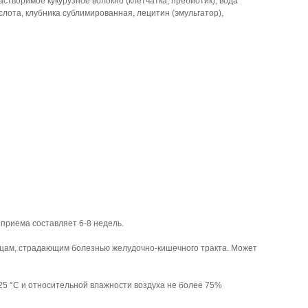
астворимое кукурузное волокно (клетчатка, пребиотик), вода
лота, клубника сублимированная, лецитин (эмульгатор),
приема составляет 6-8 недель.
ицам, страдающим болезнью желудочно-кишечного тракта. Может
25 °C и относительной влажности воздуха не более 75%