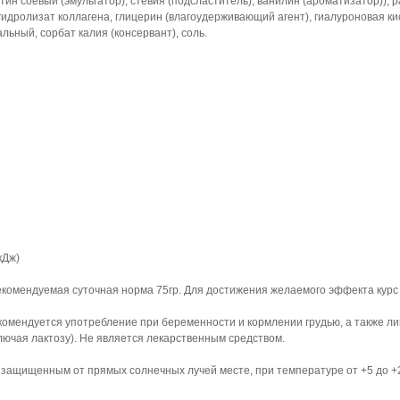
н соевый (эмульгатор), стевия (подсластитель), ванилин (ароматизатор)), р
идролизат коллагена, глицерин (влагоудерживающий агент), гиалуроновая кис
льный, сорбат калия (консервант), соль.
кДж)
екомендуемая суточная норма 75гр. Для достижения желаемого эффекта курс 
омендуется употребление при беременности и кормлении грудью, а также л
лючая лактозу). Не является лекарственным средством.
, защищенным от прямых солнечных лучей месте, при температуре от +5 до +