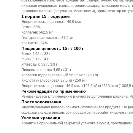
обезжиренное и цельное, концентрат сывороточного белка, лецити
питьевая очищенная, изомальтоолигосахарид, кокосовое масло, г
лимонная кислота (регулятор кислотности), ароматизатор натура
1 порция 15 г содержит
Энергетическая ценность: 46,9 ккал
Белки: 33%
Коллаген: 562,5 мг
Гиалуроновая кислота: 37,5 мг
Клетчатка: 24%
Пищевая ценность 15 г / 100 г
Белки 4,95 г / 33 г
Жиры 2,1 г / 14 г
Углеводы 0,59 г / 3,9 г
Пищевые волокна 4,65 г / 31 г
Коллаген гидролизованный 562,5 мг / 3750 мг
Кислота гиалуроновая 37,5 мг / 250 мг
Энергетическая ценность 46,9 ккал (196,3 кДж) / 313 ккал (1308,5 
Рекомендации по применению
Рекомендуется к применению в качестве дополнения рациона. Р
Противопоказания
Индивидуальная непереносимость компонентов продукта. Не рек
содержать следы орехов, сои, продуктов переработки молока (вк
Условия хранения
Хранить в оригинальной закрытой упаковке в сухом, прохладном