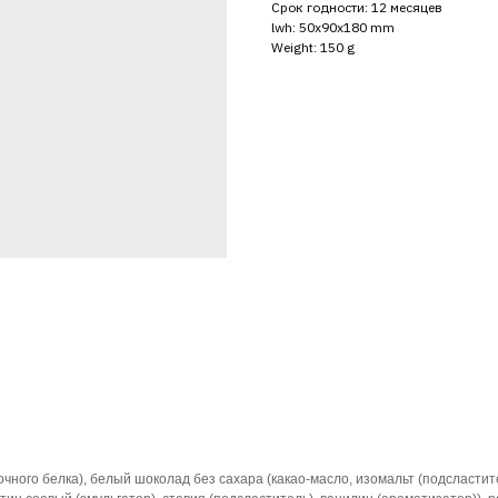
Срок годности: 12 месяцев
lwh: 50x90x180 mm
Weight: 150 g
чного белка), белый шоколад без сахара (какао-масло, изомальт (подсластите