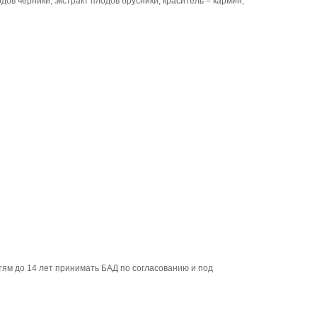
ов черники, экстракт плодов брусники, краситель – кармин,
ям до 14 лет принимать БАД по согласованию и под