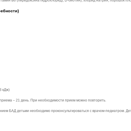
тамин В6 (пиридоксина гидрохлорид), D-биотин), хлорид натрия, порошок плод
ребности)
3 кДж)
 приема – 21 день. При необходимости прием можно повторить.
ием БАД детьми необходимо проконсультироваться с врачом-педиатром. Дет