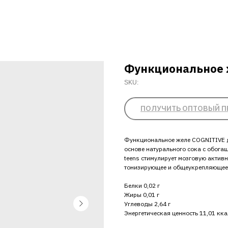
Функциональное 
SKU:
ПОЛУЧИТЬ ОПТОВЫЙ П
Функциональное желе COGNITIVE д
основе натурального сока с обогащ
teens стимулирует мозговую актив
тонизирующее и общеукрепляющее 
Белки 0,02 г
Жиры 0,01 г
Углеводы 2,64 г
Энергетическая ценность 11,01 кка