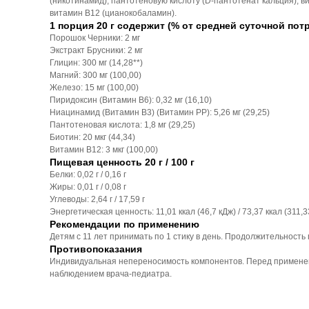
(никотинамид), пантотеновую кислоту (D-пантотенат кальция), ви
витамин В12 (цианокобаламин).
1 порция 20 г содержит (% от средней суточной пот
Порошок Черники: 2 мг
Экстракт Брусники: 2 мг
Глицин: 300 мг (14,28**)
Магний: 300 мг (100,00)
Железо: 15 мг (100,00)
Пиридоксин (Витамин В6): 0,32 мг (16,10)
Ниацинамид (Витамин В3) (Витамин РР): 5,26 мг (29,25)
Пантотеновая кислота: 1,8 мг (29,25)
Биотин: 20 мкг (44,34)
Витамин B12: 3 мкг (100,00)
Пищевая ценность 20 г / 100 г
Белки: 0,02 г / 0,16 г
Жиры: 0,01 г / 0,08 г
Углеводы: 2,64 г / 17,59 г
Энергетическая ценность: 11,01 ккал (46,7 кДж) / 73,37 ккал (311,3
Рекомендации по применению
Детям с 11 лет принимать по 1 стику в день. Продолжительность
Противопоказания
Индивидуальная непереносимость компонентов. Перед применен
наблюдением врача-педиатра.