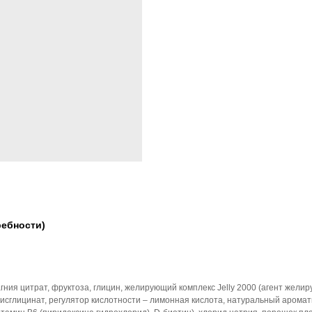
ребности)
ния цитрат, фруктоза, глицин, желирующий комплекс Jelly 2000 (агент жели
бисглицинат, регулятор кислотности – лимонная кислота, натуральный арома