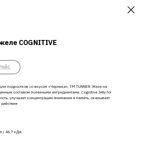
желе COGNITIVE
РАЙС
ля подростков со вкусом «Черника», ТМ TUNNER. Желе на
енным составом полезными ингредиентами. Cognitive Jelly for
ность, улучшает концентрацию внимания и память, оказывает
действие.
л / 46,7 кДж