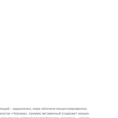
рующий – каррагинан), пюре яблочное концентрированное,
тизатор «Черника», премикс витаминный (содержит ниацин