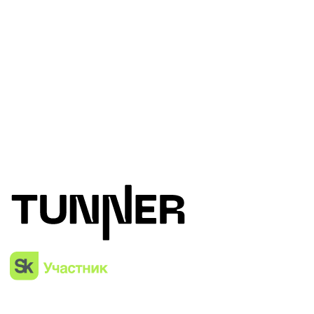
Главная
Каталог
Напитки
О нас
Батончики
СТМ
Конфеты
Партнерам
Желе
Блог
Сертификаты
Доставка и
Возврат
Головной офис
+7 (495) 777-90-06
info@food-fuel.ru