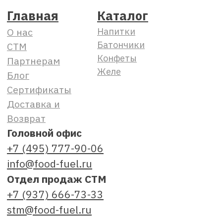
Отдел продаж СТМ
+7 (937) 666-73-33
stm@food-fuel.ru
Отдел продаж
+7 (937) 666-90-06
trade@my-tunner.ru
По вопросам рекламы
+7 (937) 200-90-06
rzv@food-fuel.ru
Опт и дистрибьюторство
+7 (939) 717-90-06
trade@my-tunner.ru
Отдел закупок
snab@food-fuel.ru
office@food-fuel.ru
Розница и Horeca
+7 (937) 666-90-06
trade@my-tunner.ru
trade1@food-fuel.ru
Карьера
Открытые вакансии