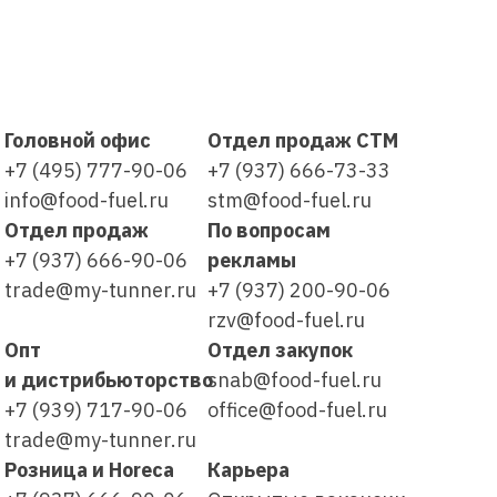
Головной офис
Отдел продаж СТМ
+7 (495) 777-90-06
+7 (937) 666-73-33
info@food-fuel.ru
stm@food-fuel.ru
Отдел продаж
По вопросам
+7 (937) 666-90-06
рекламы
trade@my-tunner.ru
+7 (937) 200-90-06
rzv@food-fuel.ru
Опт
Отдел закупок
и дистрибьюторство
snab@food-fuel.ru
+7 (939) 717-90-06
office@food-fuel.ru
trade@my-tunner.ru
Розница и Horeca
Карьера