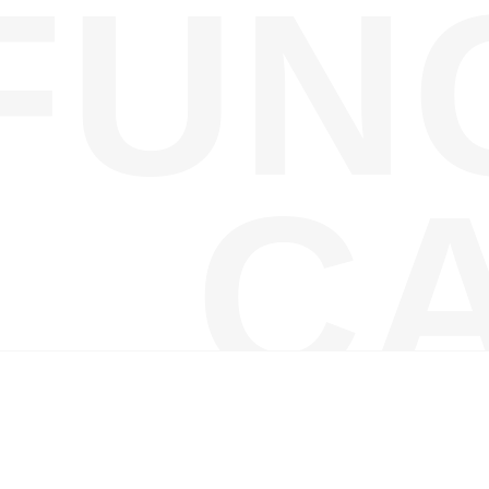
FUN
C