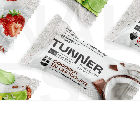
ONA
ES