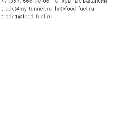
+7 (937) 666-90-06
Открытые вакансии
trade@my-tunner.ru
hr@food-fuel.ru
trade1@food-fuel.ru