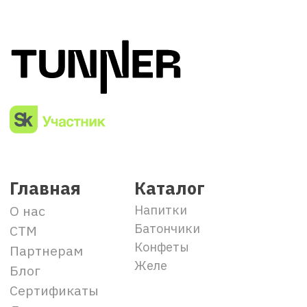
+7 (495) 777-90-06
info@food-fuel.ru
Отдел продаж СТМ
+7 (937) 666-73-33
stm@food-fuel.ru
Отдел продаж
+7 (937) 666-90-06
trade@my-tunner.ru
По вопросам рекламы
+7 (937) 200-90-06
rzv@food-fuel.ru
Опт и дистрибьюторство
+7 (939) 717-90-06
trade@my-tunner.ru
Отдел закупок
snab@food-fuel.ru
office@food-fuel.ru
Розница и Horeca
+7 (937) 666-90-06
trade@my-tunner.ru
trade1@food-fuel.ru