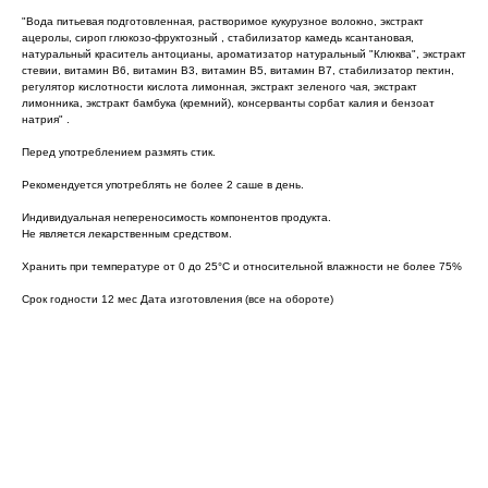
"Вода питьевая подготовленная, растворимое кукурузное волокно, экстракт
ацеролы, сироп глюкозо-фруктозный , стабилизатор камедь ксантановая,
натуральный краситель антоцианы, ароматизатор натуральный "Клюква", экстракт
стевии, витамин В6, витамин В3, витамин В5, витамин В7, стабилизатор пектин,
регулятор кислотности кислота лимонная, экстракт зеленого чая, экстракт
лимонника, экстракт бамбука (кремний), консерванты сорбат калия и бензоат
натрия" .
Перед употреблением размять стик.
Рекомендуется употреблять не более 2 саше в день.
Индивидуальная непереносимость компонентов продукта.
Не является лекарственным средством.
Хранить при температуре от 0 до 25°С и относительной влажности не более 75%
Главная
Каталог
Срок годности 12 мес Дата изготовления (все на обороте)
Напитки
О нас
Батончики
СТМ
Конфеты
Партнерам
Желе
Блог
Сертификаты
Доставка и
Возврат
Головной офис